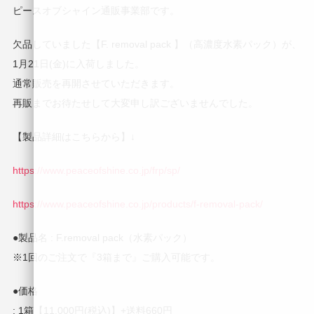
ピースオブシャイン通販事業部です。
欠品していました【F. removal pack 】（高濃度水素パック）が、
1月21日(金)に入荷しました。
通常販売を再開させていただきます。
再販までお待たせして大変申し訳ございませんでした。
【製品詳細はこちらから】↓
https://www.peaceofshine.co.jp/frp/sp/
https://www.peaceofshine.co.jp/products/f-removal-pack/
●製品名 : F.removal pack（水素パック）
※1回のご注文で『3箱まで』ご購入可能です。
●価格
: 1箱【11,000円(税込)】+送料660円