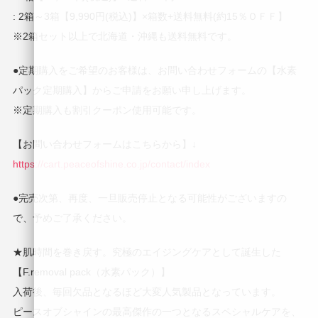
: 2箱～3箱【9,990円(税込)】×箱数+送料無料(約15％ＯＦＦ】
※2箱セット以上で北海道・沖縄も送料無料です。
●定期購入をご希望のお客様は、お問い合わせフォームの【水素
パック定期購入】からご申請をお願い申し上げます。
※定期購入も割引クーポン使用可能です。
【お問い合わせフォームはこちらから】↓
https://cart.peaceofshine.co.jp/contact/index
●完売次第、再度、一旦販売停止となる可能性がございますの
で、予めご了承ください。
★肌時間を巻き戻す。究極のエイジングケアとして誕生した
【F.removal pack（水素パック）】
入荷後、毎回欠品となるほど大変人気製品となっています。
ピースオブシャインの最高傑作の一つとなるスペシャルケアを、