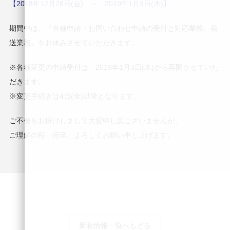
【2018年12月28日(金) ～ 2019年1月3日(木)】
期間中は、『各種申請・お問い合わせ申請の受付と対応業務、発
送業務』をお休みさせていただきます。
※各種変更の申請受付は、2019年1月3日(木)から再開させていた
だきます。
※変更手続きは4日(金)以降となります。
ご不便をお掛けしまして大変申し訳ございませんが、
ご理解の程、何卒、よろしくお願い申し上げます。
新着情報一覧へもどる