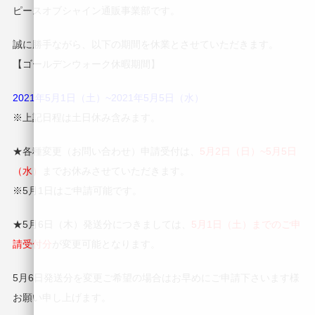
ピースオブシャイン通販事業部です。
誠に勝手ながら、以下の期間を休業とさせていただきます。
【ゴールデンウォーク休暇期間】
2021年5月1日（土）~2021年5月5日（水）
※上記日程は土日休み含みます。
★各種変更（お問い合わせ）申請受付は、
5月2日（日）~5月5日
（水）
までお休みさせていただきます。
※5月1日はご申請可能です。
★5月6日（木）発送分につきましては、
5月1日（土）までのご申
請受付分
が変更可能となります。
5月6日発送分を変更ご希望の場合はお早めにご申請下さいます様
お願い申し上げます。