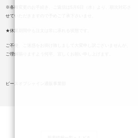
※各種変更のお手続き、ご返信は5月6日（水）より、順次対応さ
せていただきますので予めご了承下さいませ。
★休業期間中も注文は常に承れる状態です。
ご不便、ご迷惑をお掛け致しまして大変申し訳ございませんが、
ご理解賜りますよう何卒、宜しくお願い申し上げます。
ピースオブシャイン通販事業部
新着情報一覧へもどる