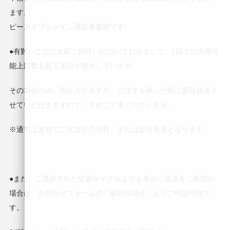
ます。
ピースオブシャイン通販事業部です。
●有難いことに大変ご好評いただいておりまして、1日での出荷可
能上限数を超える日が発生しています。
その場合のみ、恐れ入りますが、ご注文を承った順に最短発送さ
せていただきますので、予めご了承くださいませ。
※通常は最短でご注文日の当日、または翌日発送となります。
●また、ご選択された定期サイクルよりも早めに発送をご希望の
場合は、お問合せフォームの「最短日発送」よりご申請可能で
す。