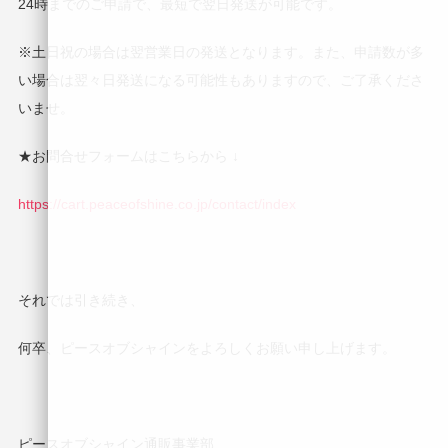
24時までのご申請で、最短で翌日発送が可能です。
※土日祝の場合は翌営業日の発送となります。また、申請数が多
い場合は翌々日発送になる可能性もありますので、ご了承くださ
いませ。
★お問合せフォームはこちらから ↓
https://cart.peaceofshine.co.jp/contact/index
それでは引き続き、
何卒、ピースオブシャインをよろしくお願い申し上げます。
ピースオブシャイン通販事業部