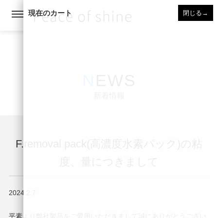
現在のカート
閉じる
→
NEWS
新着情報
F.removal pack(高濃度水素パック)の粘
度、量につきまして
2024.2.7
平素より弊社製品をご愛用いただきまして誠にありがとうござい