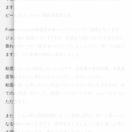
ます。
ピースオブシャイン通販事業部です。
F.removal pack(高濃度水素パック)についてご連絡となります。
ジェル剤の粘度(トロミ)ですが、以前より顔に付けたときに少し
垂れやすいとのご要望をいただいていましたので、僅かではあり
ますが、少し粘度を固めに改良しました。
粘度が少しだけ固めになっただけで、内容量や美容効果、水素濃
度等はもちろん変わりませんので、ご安心ください。
粘度の違いに気づかない方もいらっしゃるかもしれませんが、全
てのお客様に安心してご愛用いただきたいため、シェアさせてい
ただきます。
また、ジェル剤は製造時期によって最初は固く、段々と柔らかく
なる傾向がありますので、使用するときによって多少違いは感じ