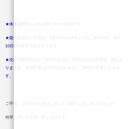
★休業期間中も注文は常に承れる状態です。
★最短発送のご申請は、8月9日(水)24時までのご申請分が、8月
10日(木)発送可能となります。
★次回定期発送日が、8月17日(木)、18日(金)のお客様は、恐れ入
りますが、各種変更は8月10日(木)までにご申請が必要となりま
す。
ご不便、ご迷惑をお掛けしまして大変申し訳ございませんが、
何卒、宜しくお願い申し上げます。