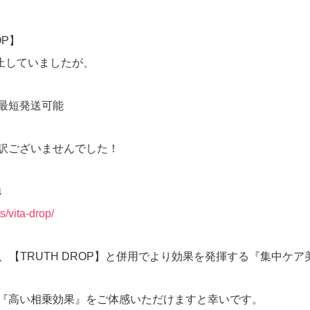
OP】
停止していましたが、
最短発送可能
訳ございませんでした！
↓
s/vita-drop/
】は、【TRUTH DROP】と併用でより効果を発揮する『集中ケ
『高い相乗効果』をご体感いただけますと幸いです。