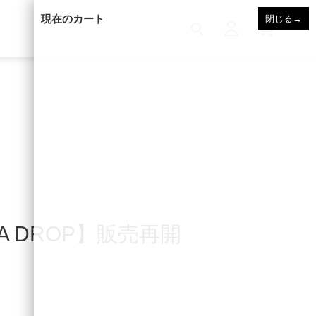
現在のカート
閉じる
→
 DROP】販売再開