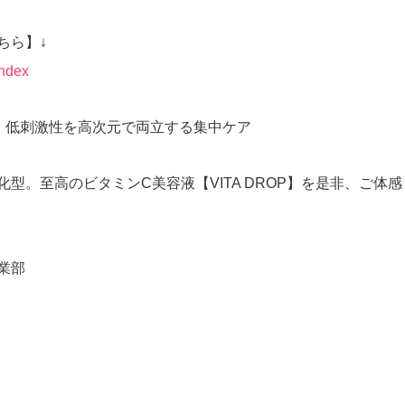
ちら】↓
index
、低刺激性を高次元で両立する集中ケア
型。至高のビタミンC美容液【VITA DROP】を是非、ご体
業部