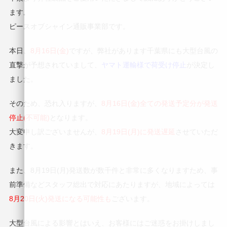
ます。
ピースオブシャイン通販事業部です。
本日、
8月16日(金)
ですが、弊社があります千葉県にも大型台風の
直撃が予想されていまして、
ヤマト運輸様で荷受け停止
が決定し
ました。
そのため、恐れ入りますが、
8月16日(金)全ての発送予定分が発送
停止(不可能)
となります。
大変申し訳ございませんが、
8月19日(月)に発送遅延
させていただ
きます。
また、8月19日(月)発送数が数千件と非常に多くなりますため、事
前準備などスタッフ総出で対応にあたりますが、地域によっては
8月20日(火)発送になる可能性も
ございます。
大型台風による影響とはいえ、お客様にはご迷惑をお掛けしまし